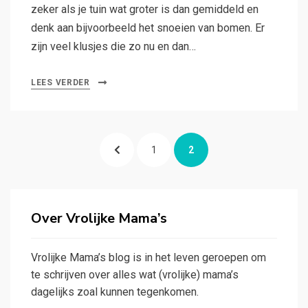
zeker als je tuin wat groter is dan gemiddeld en
denk aan bijvoorbeeld het snoeien van bomen. Er
zijn veel klusjes die zo nu en dan…
LEES VERDER
Berichten
VOLGENDE
PAGINA
PAGINA
1
2
paginering
Over Vrolijke Mama’s
Vrolijke Mama’s blog is in het leven geroepen om
te schrijven over alles wat (vrolijke) mama’s
dagelijks zoal kunnen tegenkomen.