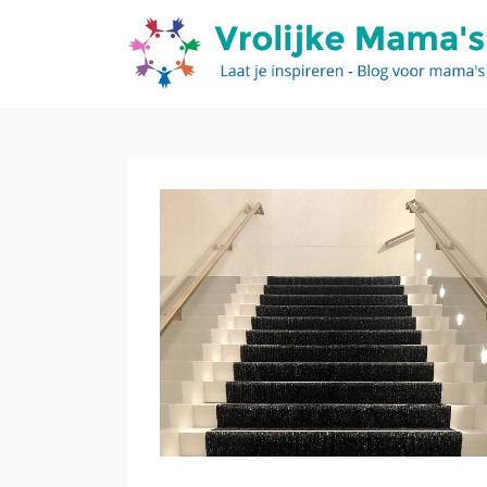
VROLIJKE MAMAS
Een leuke blog over en voor vrolijke
mama's